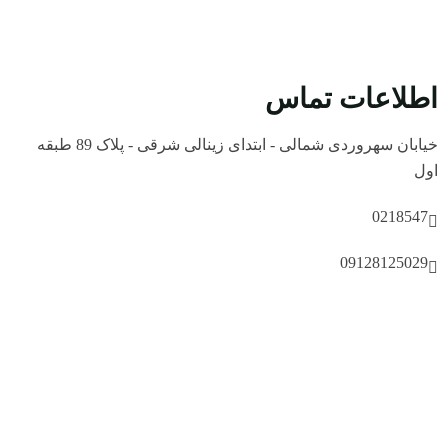
اطلاعات تماس
خیابان سهروردی شمالی - ابتدای زینالی شرقی - پلاک 89 طبقه
اول
0218547
09128125029
support@kimiyaparvaz.com
© کیمیا پرواز | فناوری اطلاعات